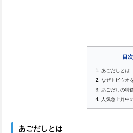
目
あごだしとは
なぜトビウオ
あごだしの特
人気急上昇中
あごだしとは