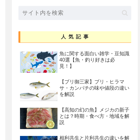
人気記事
魚に関する面白い雑学・豆知識
40選【魚・釣り好きは必
見！】
【ブリ御三家】ブリ・ヒラマ
サ・カンパチの味や値段の違い
を解説
【高知の幻の魚】メジカの新子
とは？時期・食べ方・地域を解
説
相利共生と片利共生の違いを解