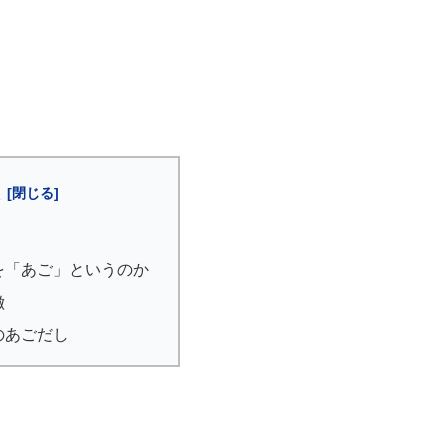
次
を「あご」というのか
徴
のあごだし