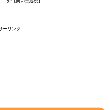
介【飼い主必読】
サーリンク