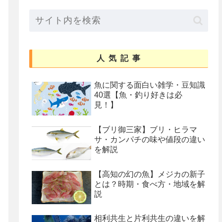
人気記事
魚に関する面白い雑学・豆知識
40選【魚・釣り好きは必
見！】
【ブリ御三家】ブリ・ヒラマ
サ・カンパチの味や値段の違い
を解説
【高知の幻の魚】メジカの新子
とは？時期・食べ方・地域を解
説
相利共生と片利共生の違いを解