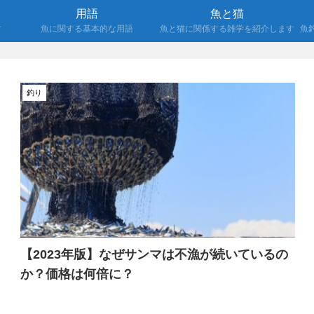
用語
魚と猫
す
魚に関する基本的な用語
魚と猫に関係する雑学を紹介します
魚
釣り
【2023年版】なぜサンマは不漁が続いているの
か？価格は何倍に？