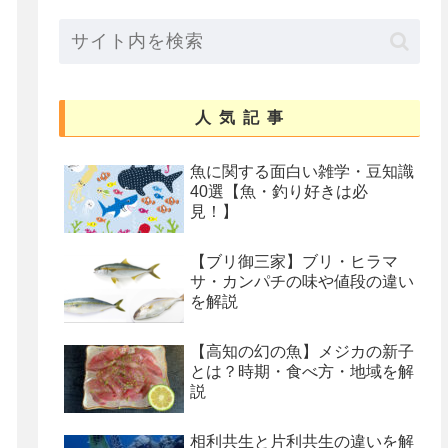
人気記事
魚に関する面白い雑学・豆知識
40選【魚・釣り好きは必
見！】
【ブリ御三家】ブリ・ヒラマ
サ・カンパチの味や値段の違い
を解説
【高知の幻の魚】メジカの新子
とは？時期・食べ方・地域を解
説
相利共生と片利共生の違いを解